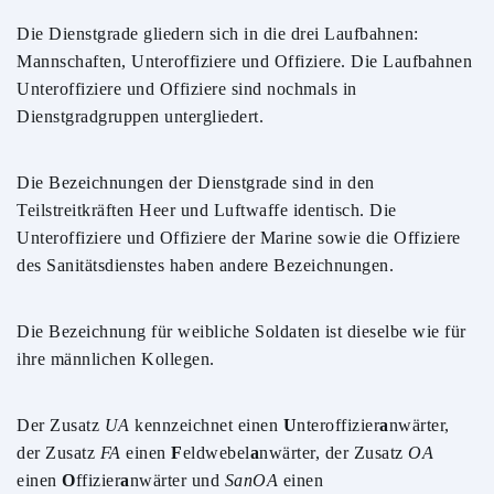
Die Dienstgrade gliedern sich in die drei Laufbahnen:
Mannschaften, Unteroffiziere und Offiziere. Die Laufbahnen
Unteroffiziere und Offiziere sind nochmals in
Dienstgradgruppen untergliedert.
Die Bezeichnungen der Dienstgrade sind in den
Teilstreitkräften Heer und Luftwaffe identisch. Die
Unteroffiziere und Offiziere der Marine sowie die Offiziere
des Sanitätsdienstes haben andere Bezeichnungen.
Die Bezeichnung für weibliche Soldaten ist dieselbe wie für
ihre männlichen Kollegen.
Der Zusatz
UA
kennzeichnet einen
U
nteroffizier
a
nwärter,
der Zusatz
FA
einen
F
eldwebel
a
nwärter, der Zusatz
OA
einen
O
ffizier
a
nwärter und
SanOA
einen