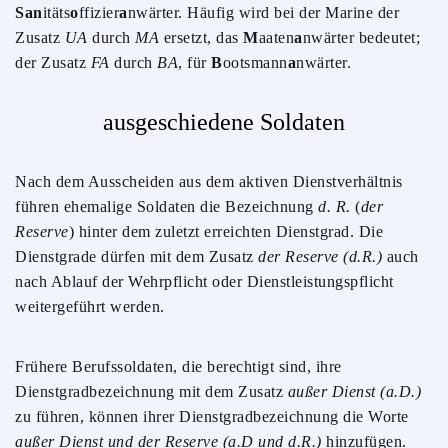
San
itäts
o
ffizier
a
nwärter. Häufig wird bei der Marine der
Zusatz
UA
durch
MA
ersetzt, das
M
aaten
a
nwärter bedeutet;
der Zusatz
FA
durch
BA
, für
B
ootsmann
a
nwärter.
ausgeschiedene Soldaten
Nach dem Ausscheiden aus dem aktiven Dienstverhältnis
führen ehemalige Soldaten die Bezeichnung
d. R.
(
der
Reserve
) hinter dem zuletzt erreichten Dienstgrad. Die
Dienstgrade dürfen mit dem Zusatz
der Reserve (d.R.)
auch
nach Ablauf der Wehrpflicht oder Dienstleistungspflicht
weitergeführt werden.
Frühere Berufssoldaten, die berechtigt sind, ihre
Dienstgradbezeichnung mit dem Zusatz
außer Dienst (a.D.)
zu führen, können ihrer Dienstgradbezeichnung die Worte
außer Dienst und der Reserve (a.D und d.R.)
hinzufügen.